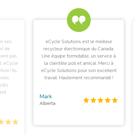
s
eCycle Solutions est le meilleur
e
recycleur électronique du Canada.
pas
Une équipe formidable, un service à
ent
ycle
la clientèle poli et amical. Merci à
t
Ils
eCycle Solutions pour son excellent
ef
travail. Hautement recommandé !
ex
que
Mark
Alberta
Pe
Bri