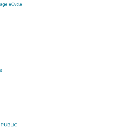
lage eCycle
ts
 PUBLIC