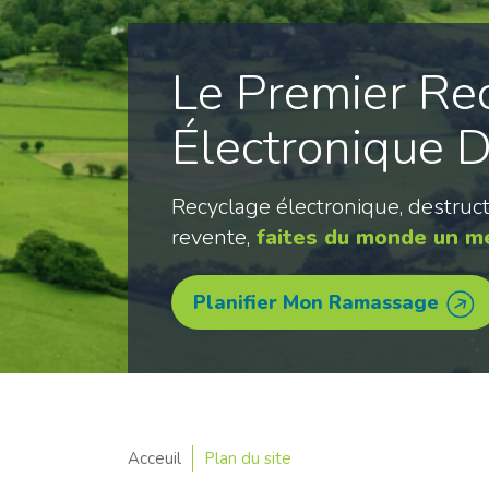
Le Premier Re
Électronique 
Recyclage électronique, destruct
revente,
faites du monde un me
Planifier Mon Ramassage
Acceuil
Plan du site