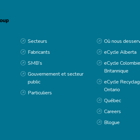
Secteurs
Où nous desser
Fabricants
eCycle Alberta
SMB’s
eCycle Colombie
Britannique
Gouvernement et secteur
public
eCycle Recyclag
Ontario
Particuliers
Québec
Careers
Blogue