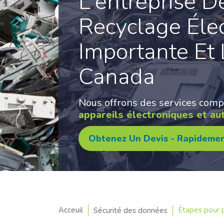
L'entreprise D
Recyclage Éle
Importante Et
Canada
Nous offrons des services comp
appareils électroniques et au
Obtenez Un Devis - Rapidemen
Acceuil
Étapes pour p
Sécurité des données