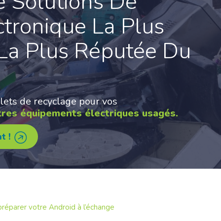
e Solutions De
ctronique La Plus
 La Plus Réputée Du
lets de recyclage pour vos
tres équipements électriques usagés.
t !
réparer votre Android à l’échange